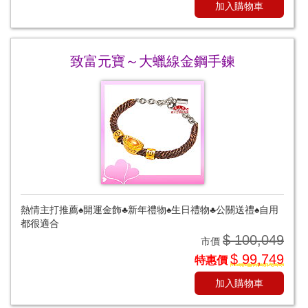
加入購物車
致富元寶～大蠟線金鋼手鍊
熱情主打推薦♠開運金飾♣新年禮物♠生日禮物♣公關送禮♠自用
都很適合
$ 100,049
市價
$ 99,749
特惠價
加入購物車