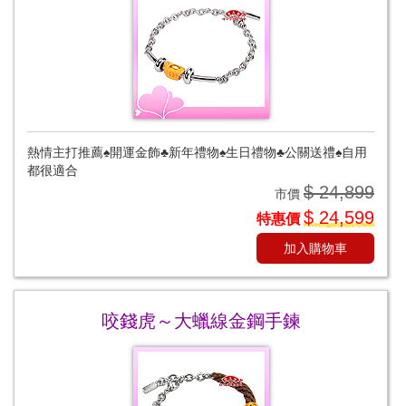
熱情主打推薦♠開運金飾♣新年禮物♠生日禮物♣公關送禮♠自用
都很適合
$ 24,899
市價
$ 24,599
特惠價
加入購物車
咬錢虎～大蠟線金鋼手鍊