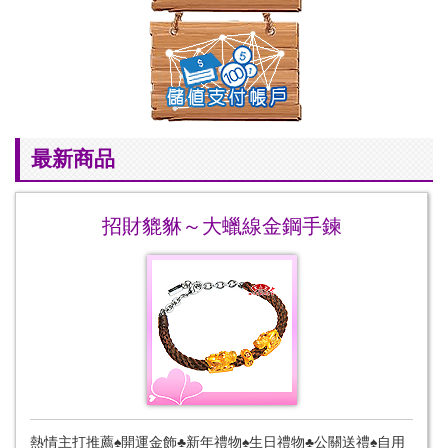
最新商品
招財貔貅～大蠟線金鋼手鍊
熱情主打推薦♠開運金飾♣新年禮物♠生日禮物♣公關送禮♠自用