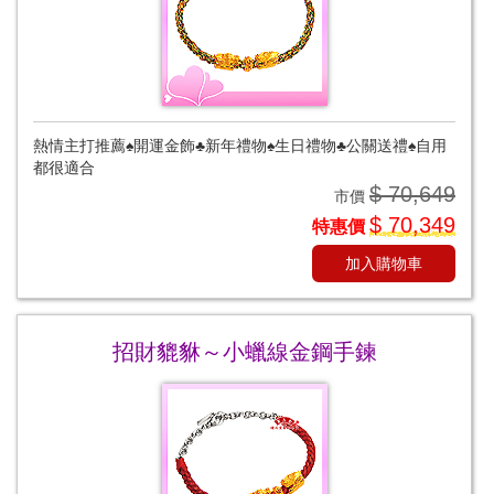
熱情主打推薦♠開運金飾♣新年禮物♠生日禮物♣公關送禮♠自用
都很適合
$ 70,649
市價
$ 70,349
特惠價
加入購物車
招財貔貅～小蠟線金鋼手鍊