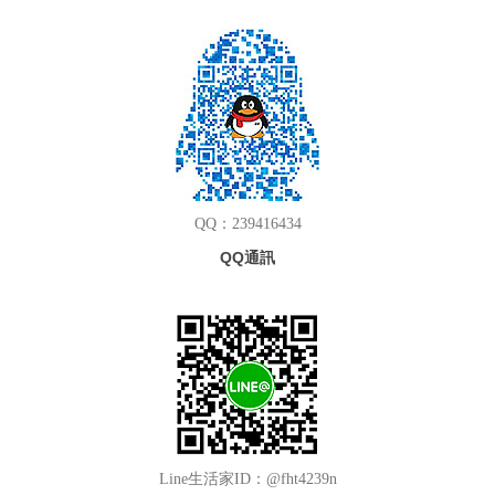
QQ：239416434
QQ通訊
Line生活家ID：@fht4239n