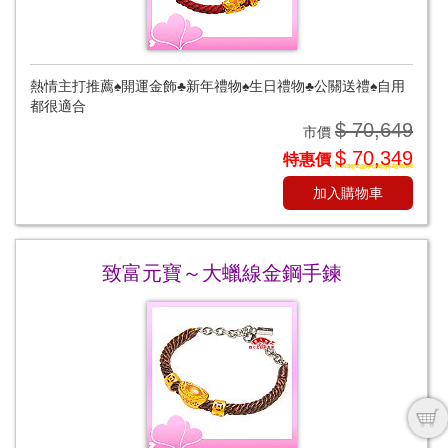
熱情主打推薦♠開運金飾♣新年禮物♠生日禮物♣公關送禮♠自用
都很適合
$ 70,649
市價
$ 70,349
特惠價
加入購物車
致富元寶～大蠟線金鋼手鍊