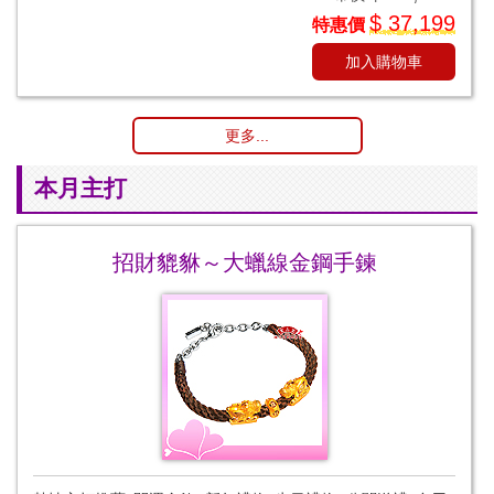
$ 37,199
特惠價
加入購物車
更多...
本月主打
招財貔貅～大蠟線金鋼手鍊