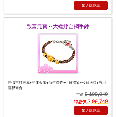
加入購物車
致富元寶～大蠟線金鋼手鍊
熱情主打推薦♠開運金飾♣新年禮物♠生日禮物♣公關送禮♠自用
都很適合
$ 100,049
市價
$ 99,749
特惠價
加入購物車