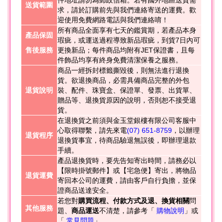
送貨範圍
求，請於訂購前先與我們連絡寄送的運費。歡
迎使用免費網路電話與我們連絡唷！
所有商品全面享有七天的鑑賞期，若產品本身
產品保固
瑕疵，或運送過程導致新品瑕疵，到貨7日內可
售後服務
更換新品；每件商品均附有JET保證書，且每
件飾品均享有終身免費清潔保養之服務。
商品一經拆封標籤撕毀後，則無法進行退換
貨。欲退換商品，必需具備商品完整的外包
退貨說明
裝、配件、珠寶盒、保證單、發票、出貨單、
贈品等、退換貨原因的說明，否則恕不接受退
貨。
在退換貨之前須與金玉堂銀樓有限公司客服中
心取得聯繫，請先來電
(07) 651-8759
，以辦理
退貨程序
退換貨事宜，待商品驗退無誤後，即辦理退款
手續。
產品退換貨時，要先告知寄出時間，請務必以
【限時掛號郵件】或【宅急便】寄出，將物品
退貨運費
寄回本公司的運費，請由客戶自行負擔，並保
證商品送達安全。
若您對
購買流程、付款方式及退、換貨相關
問
其他服務
題、
商品運送
不清楚，請參考「
購物說明
」或
「
常見問題
」。