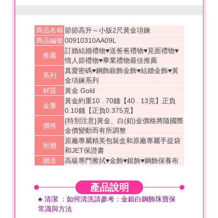
商品名稱
節節高升～小版2尺黃金項鍊
商品編號
00910310AA09L
訂婚結婚禮物♥送爸爸禮物♥見面禮物♥
推薦
情人節禮物♥畢業禮物最佳推薦
真愛密碼♥鋼飾銀飾金飾♥結婚金飾♥黃
系列
金項鍊系列
材質
黃金 Gold
黃金約重10 . 70錢【40 . 13克】正負
金重
0.10錢【正負0.375克】
{特別注意}黃金、白(鉑)金價格將隨國際
價格
金價變動而有所調整
原廠專屬精美包裝盒和原廠專屬手提袋
附贈
和JET保證書
贈送
高級專門擦拭♥金飾♥銀飾♥鋼飾保養布
產品說明
♣ 清潔
：如何
清洗
請參考
：金銀白鋼飾珠寶保
常識與方法