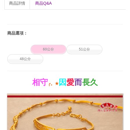
商品詳情
商品Q&A
商品選項：
60公分
51公分
48公分
相守
因
愛
而
長久
╭。
★