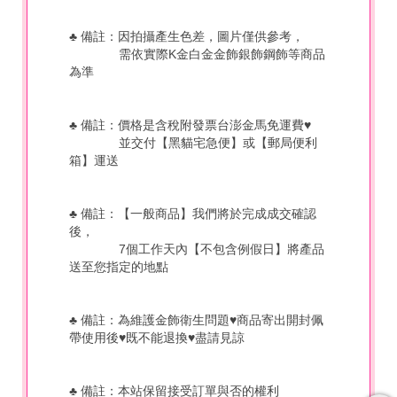
♣ 備註：因拍攝產生色差，圖片僅供參考，
需依實際K金白金金飾銀飾鋼飾等商品
為準
♣ 備註：價格是含稅附發票台澎金馬免運費♥
並交付【黑貓宅急便】或【郵局便利
箱】運送
♣ 備註：【一般商品】我們將於完成成交確認
後，
7個工作天內【不包含例假日】將產品
送至您指定的地點
♣ 備註：為維護金飾衛生問題♥商品寄出開封佩
帶使用後♥既不能退換♥盡請見諒
♣
備註：本站保留接受訂單與否的權利