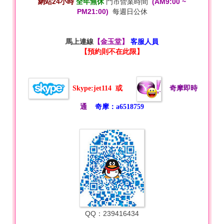
網站24小時
全年無休
門市營業時間
(AM9:00 ~
PM21:00)
每週日公休
馬上連線
【金玉堂】
客服人員
【預約則不在此限】
Skype:jet114
或
奇摩即時
通
奇摩：a6518759
QQ：239416434