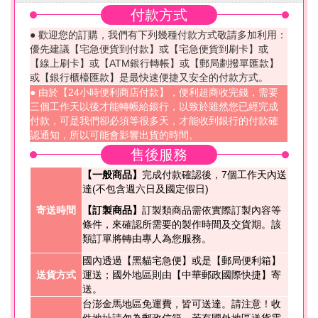
付款方式
● 歡迎您的訂購，我們有下列幾種付款方式敬請多加利用：
優先建議【宅急便貨到付款】或【宅急便貨到刷卡】或
【線上刷卡】或【ATM銀行轉帳】或【郵局劃撥單匯款】
或【銀行櫃檯匯款】是最快速便捷又安全的付款方式。
● 由於【24小時便利商店付款】，便利超商收完錢，需要
三個工作天以後才能轉帳給銀行，以致於雖然您已經完成
付款，可是我們卻必須等很多天，才能收到銀行的付款確
認通知，所以可能會影響出貨的時間。
售後服務
【一般商品】
完成付款確認後，7個工作天內送
達(不包含週六日及國定假日)
寄送時間
【訂製商品】
訂製類商品需依實際訂製內容等
條件，來確認所需要的製作時間及交貨期。該
類訂單將轉由專人為您服務。
國內透過【黑貓宅急便】或是【郵局便利箱】
送貨方式
運送；國外地區則由【中華郵政國際快捷】寄
送。
台澎金馬地區免運費，皆可送達。請注意！收
件地址請勿為郵政信箱。若有國外地區送貨需