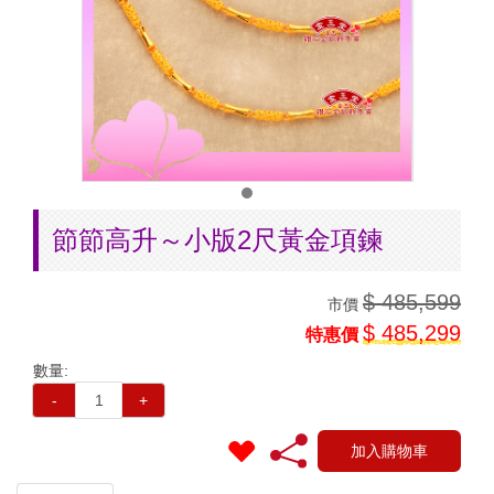
節節高升～小版2尺黃金項鍊
$ 485,599
市價
$ 485,299
特惠價
數量:
-
+
加入購物車