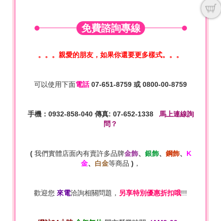
免費諮詢專線
。。。親愛的朋友，如果你還要更多樣式。。。
可以使用下面
電話
07-651-8759
或
0800-00-8759
手機：0932-858-040 傳真: 07-652-1338
馬上連線詢
問？
(
我們實體店面內有賣許多品牌
金飾
、
銀飾
、
鋼飾
、
K
金
、
白金
等商品
)
，
歡迎您
來電
洽詢相關問題，
另享特別優惠折扣哦
!!!