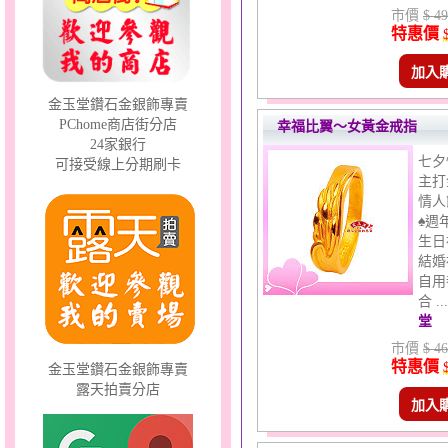
分享愛～金銀鋼套鍊
市價
$ 49
特惠價
加入
金玉堂鑽石金銀飾專賣
PChome商店街分店
幸福比翼～女黃金戒指
24家銀行
七夕
可接受線上分期刷卡
主打
情人
天真Rody～金銀鋼套鍊
♠週
生日
結婚
自用
合 .
堂
市價
$ 46
特惠價
金玉堂鑽石金銀飾專賣
露天拍賣分店
幸福洋溢～金銀鋼套鍊
加入