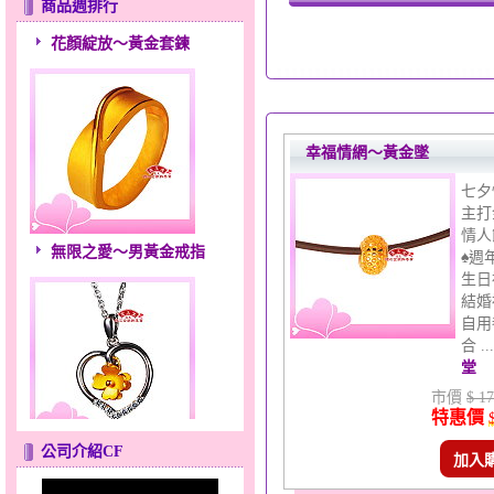
商品週排行
花顏綻放～黃金套鍊
幸福情網～黃金墜
七夕
主打
無限之愛～男黃金戒指
情人
♠週
生日
結婚
自用
合 .
堂
市價
$ 17
特惠價
幸福祈願～金銀鋼套鍊
公司介紹CF
加入