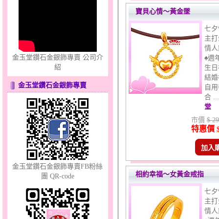
寶貝心情～黃金墜
七夕
主打
情人
金玉堂鑽石金銀飾專賣 公司介
♠週
紹
生日
心之舞～金銀鋼套鍊
結婚
金玉堂鑽石金銀飾專賣
自用
合 .
堂
市價
$ 29
特惠價
加入
甜心女孩～金銀鋼女套鍊
金玉堂鑽石金銀飾專賣FB粉絲
相約幸福～女黃金戒指
團 QR-code
七夕
主打
情人