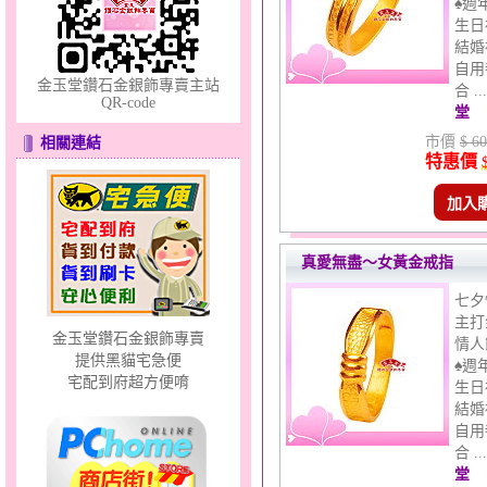
♠週
生日
結婚
自用
金玉堂鑽石金銀飾專賣主站
只愛你～男黃金戒指
合 .
QR-code
堂
市價
$ 60
相關連結
特惠價
加入
真愛無盡～女黃金戒指
彩蝶倩影～金銀鋼套鍊
七夕
主打
金玉堂鑽石金銀飾專賣
情人
提供黑貓宅急便
♠週
宅配到府超方便唷
生日
結婚
自用
合 .
堂