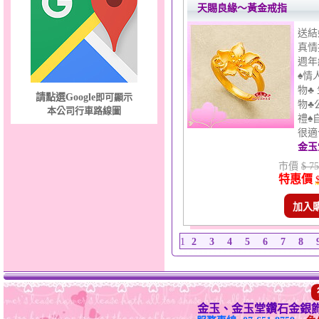
天賜良緣～黃金戒指
送結
真情
週年
♠情
物♣
請點選Google
即可顯示
物♣
本公司行車路線圖
禮♠
很適合
金玉
市價
$ 75
特惠價
加入
1
2
3
4
5
6
7
8
金玉、金玉堂鑽石金銀