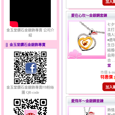
鎖愛情話～蠟線銀鋼手鍊
加入
愛在心坎～金銀鋼套鍊
七夕
主打
金玉堂鑽石金銀飾專賣 公司介
情人
紹
♠週
金玉堂鑽石金銀飾專賣
生日
結婚
聽見愛～男金鋼手鍊
自用
合 .
堂
市價
$ 16
特惠價
加入
金玉堂鑽石金銀飾專賣FB粉絲
團 QR-code
愛飛羊～金銀鋼套鍊
夢想幸福～男黃金戒指
熱情