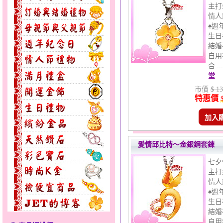
主打
情人
♠週
生日
結婚
自用
合 .
堂
市價
$ 13
特惠價
加入
愛情邱比特～金銀鋼套鍊
七夕
主打
情人
♠週
生日
結婚
自用