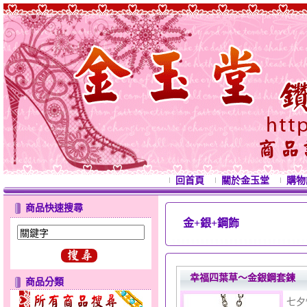
回首頁
關於金玉堂
購物
商品快速搜尋
金+銀+鋼飾
西洋情
幸福四葉草～金銀鋼套鍊
商品分類
七夕