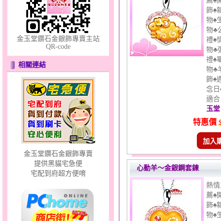
薦♠
飾♠
物♠
物♣
金玉堂鑽石金銀飾專賣主站
禮♠
QR-code
物♣
禮♠
相關連結
錦繡龍鳳～黃金耳環
物♣
飾♠
念日
適合 
玉堂
特惠價
加入
金玉堂鑽石金銀飾專賣
十字架～銀鋼套鍊
提供黑貓宅急便
心動羊～金銀鋼套鍊
宅配到府超方便唷
熱情
薦♠
飾♠
物♠