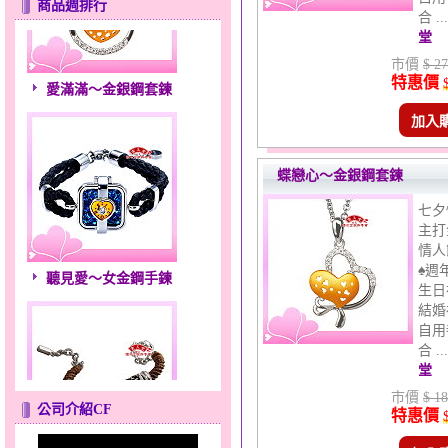
商品週排行
合 .
堂
市價
$ 27
愛滿滿～金銀鋼套鍊
特惠價
加入
蝶戀心～金銀鋼套鍊
七夕
主打
情人
聽見愛～女金鋼手鍊
♠週
生日
結婚
自用
合 .
堂
市價
$ 18
公司介紹CF
特惠價