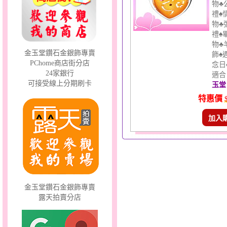
物♣
禮♠
物♣
許願星光～黃金墜
禮♠
物♣
金玉堂鑽石金銀飾專賣
飾♠
PChome商店街分店
念日
24家銀行
適合 
可接受線上分期刷卡
玉堂
特惠價
加入
幸福溫暖～金銀鋼套鍊
金玉堂鑽石金銀飾專賣
露天拍賣分店
愛在心坎～金銀鋼套鍊