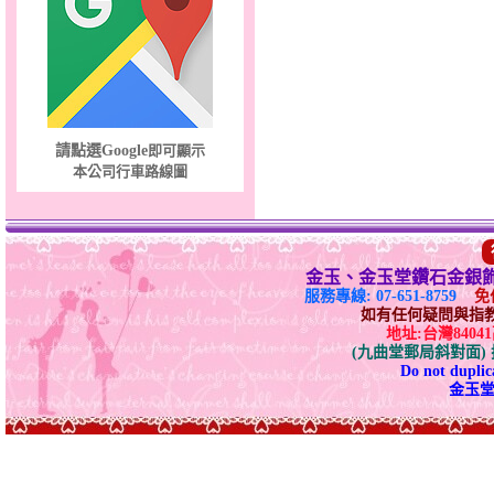
請點選Google
即可顯示
本公司行車路線圖
金玉、金玉堂鑽石金銀
服務專線: 07-651-8759
免付
如有任何疑問與指教請E-
地址:台灣840
(九曲堂郵局斜對面
Do not duplica
金玉堂