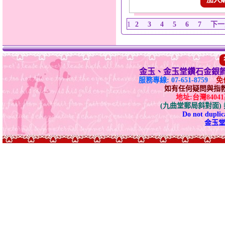
1
2
3
4
5
6
7
下一
金玉、金玉堂鑽石金銀
服務專線: 07-651-8759
免付
如有任何疑問與指教請E-
地址:台灣840
(九曲堂郵局斜對面
Do not duplica
金玉堂