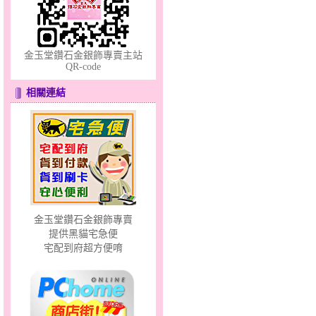
金玉堂鑽石金銀飾專賣主站
QR-code
相關連結
甜心女孩～金銀鋼女套鍊
金玉堂鑽石金銀飾專賣
提供黑貓宅急便
分享愛～金銀鋼套鍊
宅配到府超方便唷