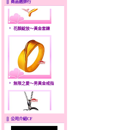
商品週排行
花顏綻放～黃金套鍊
無限之愛～男黃金戒指
公司介紹CF