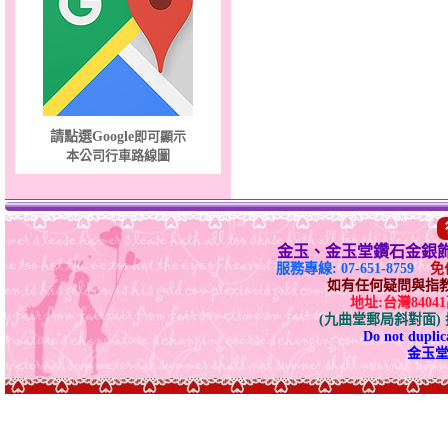
天真Rody～金銀鋼套鍊
請點選Google
即可顯示
本公司行車路線圖
金玉、金玉堂鑽石金銀
服務專線: 07-651-8759
免付
如有任何疑問與指教請E-
地址:台灣840
(九曲堂郵局斜對面
Do not duplica
金玉堂