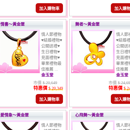
加入購物車
加入購
情書～黃金墜
舞者～黃金墜
情人節禮物
情人節
♥結婚禮物♥
♥結婚禮
公關送禮♥
公關送
生日禮物♥
生日禮
見面禮物♥
見面禮
畢業禮物最
畢業禮
佳推薦 ...
佳推薦 .
金玉堂
金玉堂
市價
$ 20,649
市價
$ 24,6
特惠價
特惠價
$ 20,349
$ 2
加入購物車
加入購
愛情象～黃金墜
心飛舞～黃金墜
情人節禮物
情人節