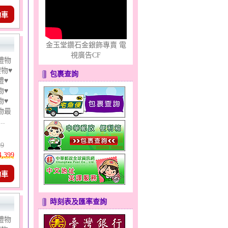
物車
金玉堂鑽石金銀飾專賣 電
視廣告CF
禮物
物♥
包裹查詢
禮♥
物♥
物♥
物最
..
99
4,399
物車
時刻表及匯率查詢
禮物