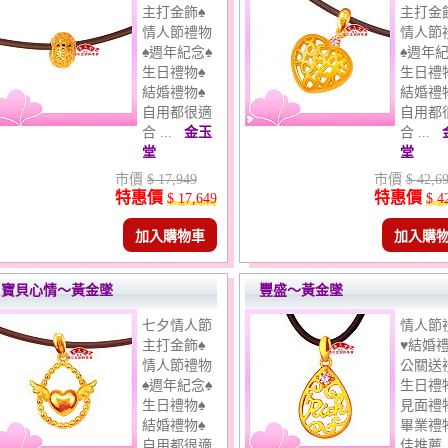
主打金飾♠
主打金
情人節禮物
情人節
♠週年紀念♠
♠週年紀
生日禮物♠
生日禮
結婚禮物♠
結婚禮
自用都很適
自用都
合 ...
金玉
合 ...
堂
堂
市價
$ 17,949
市價
$ 42,6
特惠價
特惠價
$ 17,649
$ 4
加入購物車
加入購
寶貝心情～黃金墜
豐盛～黃金墜
七夕情人節
情人節
主打金飾♠
♥結婚禮
情人節禮物
公關送
♠週年紀念♠
生日禮
生日禮物♠
見面禮
結婚禮物♠
畢業禮
自用都很適
佳推薦 .