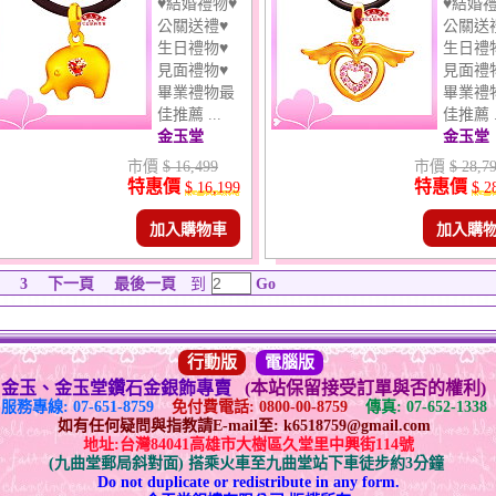
♥結婚禮物♥
♥結婚禮
公關送禮♥
公關送
生日禮物♥
生日禮
見面禮物♥
見面禮
畢業禮物最
畢業禮
佳推薦 ...
佳推薦 .
金玉堂
金玉堂
市價
$ 16,499
市價
$ 28,7
特惠價
特惠價
$ 16,199
$ 2
加入購物車
加入購
3
下一頁
最後一頁
到
Go
行動版
電腦版
金玉、金玉堂鑽石金銀飾專賣
(本站保留接受訂單與否的權利)
服務專線: 07-651-8759
免付費電話: 0800-00-8759
傳真: 07-652-1338
如有任何疑問與指教請E-mail至: k6518759@gmail.com
地址:台灣84041高雄市大樹區久堂里中興街114號
(九曲堂郵局斜對面) 搭乘火車至九曲堂站下車徒步約3分鐘
Do not duplicate or redistribute in any form.