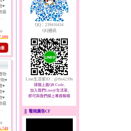
物♥
物♥
物最
..
QQ：239416434
QQ通訊
99
7,099
物車
禮物
Line生活家ID：@fht4239n
物♥
掃描上面QR Code,
禮♥
加入我們Line@生活家,
物♥
即可與我們線上專員聯絡
物♥
物最
..
電視廣告CF
49
5,749