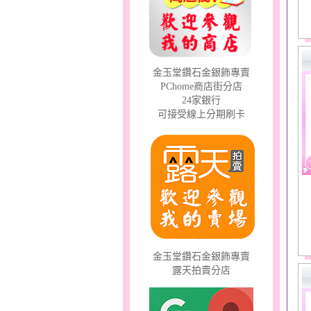
幸福祈願～金銀鋼套鍊
金玉堂鑽石金銀飾專賣
PChome商店街分店
24家銀行
可接受線上分期刷卡
夢想幸福～男黃金戒指
金玉堂鑽石金銀飾專賣
露天拍賣分店
甜心女孩～金銀鋼女套鍊