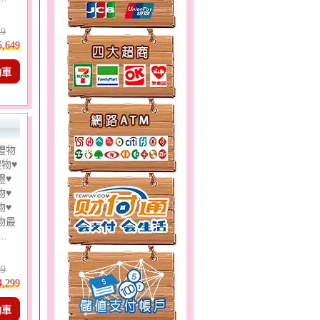
49
5,649
物車
禮物
物♥
禮♥
物♥
物♥
物最
..
99
4,299
物車