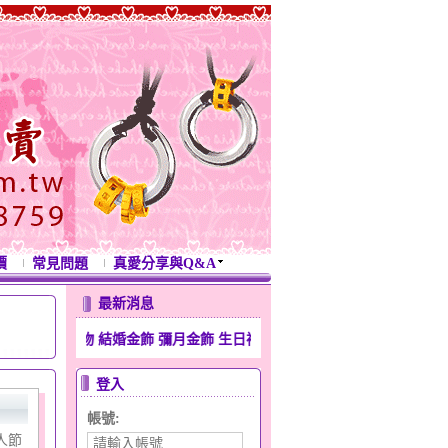
價
常見問題
真愛分享與Q&A
最新消息
禮物 結婚金飾 彌月金飾 生日禮物 滿月金飾 週年紀念禮物 開運金飾 新
登入
帳號:
人節