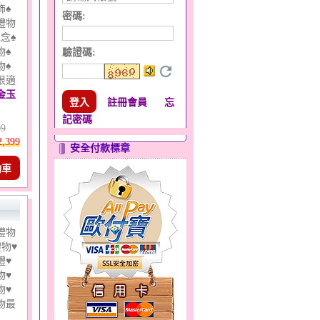
飾♠
密碼:
禮物
念♠
物♠
驗證碼
:
物♠
很適
金玉
註冊會員
忘
記密碼
99
2,399
安全付款標章
物車
禮物
物♥
禮♥
物♥
物♥
物最
..