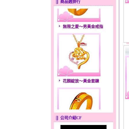
商品週排行
無限之愛～男黃金戒指
花顏綻放～黃金套鍊
公司介紹CF