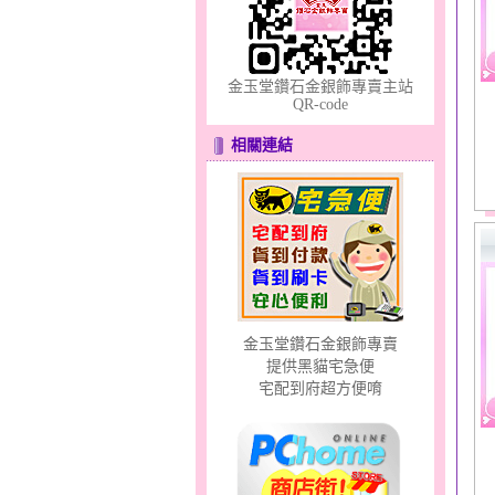
金玉堂鑽石金銀飾專賣主站
QR-code
分享愛～金銀鋼套鍊
相關連結
貓頭鷹～黃金耳環
金玉堂鑽石金銀飾專賣
提供黑貓宅急便
宅配到府超方便唷