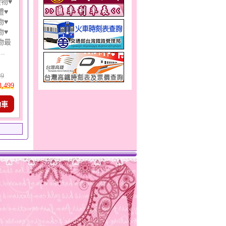
物♥
禮♥
物♥
物♥
物最
..
99
8,499
物車