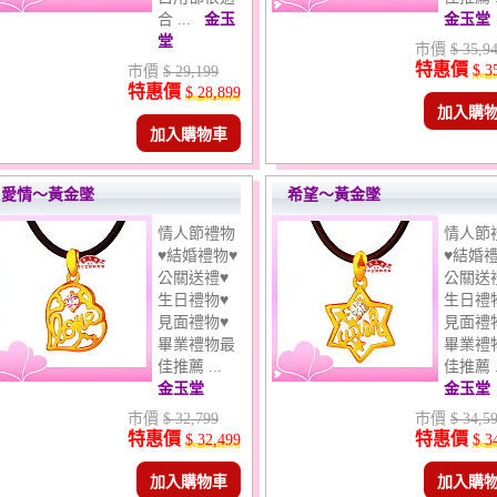
合 ...
金玉
金玉堂
堂
市價
$ 35,9
特惠價
$ 3
市價
$ 29,199
特惠價
$ 28,899
加入購
加入購物車
愛情～黃金墜
希望～黃金墜
情人節禮物
情人節
♥結婚禮物♥
♥結婚禮
公關送禮♥
公關送
生日禮物♥
生日禮
見面禮物♥
見面禮
畢業禮物最
畢業禮
佳推薦 ...
佳推薦 .
金玉堂
金玉堂
市價
$ 32,799
市價
$ 34,5
特惠價
特惠價
$ 32,499
$ 3
加入購物車
加入購