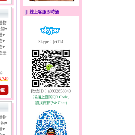
線上客服即時通
禮物
物♥
禮♥
物♥
Skype：jet114
物♥
物最
..
49
5,749
物車
微信ID：a0932858040
掃描上面的QR Code,
加我微信(We Chat)
禮物
物♥
禮♥