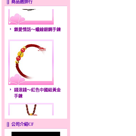
商品週排行
鎖愛情話～蠟線銀鋼手鍊
錢滾錢～紅色中國結黃金
手鍊
公司介紹CF