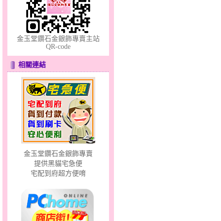
金玉堂鑽石金銀飾專賣主站
QR-code
相關連結
幸福童話～黃金套鍊
金玉堂鑽石金銀飾專賣
提供黑貓宅急便
宅配到府超方便唷
晶亮花香～小黃金墜