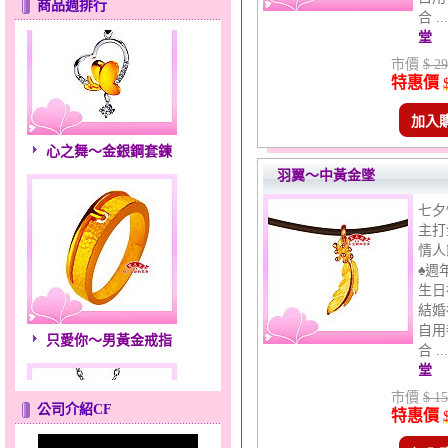
商品週排行
合 .
堂
市價
$ 29
特惠價
加入
心之舞～金銀鋼套鍊
羽翼～中黃金墜
七夕
主打
情人
♠週
生日
結婚
只愛你～男黃金戒指
自用
合 .
堂
市價
$ 15
公司介紹CF
特惠價