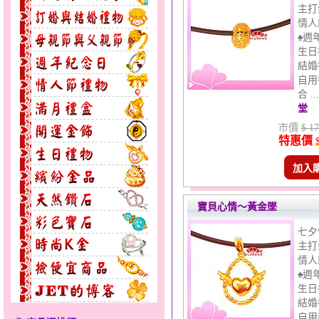
主打
情人
♠週
生日
結婚
自用
合 .
堂
市價
$ 17
特惠價
無限之愛～男黃金戒指
加入
寶貝心情～黃金墜
七夕
主打
情人
♠週
花顏綻放～黃金套鍊
生日
結婚
自用