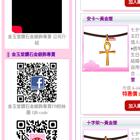
加入
安卡～黃金墜
彩蝶倩影～金銀鋼套鍊
七夕
主打
金玉堂鑽石金銀飾專賣 公司介
情人
紹
♠週
金玉堂鑽石金銀飾專賣
生日
結婚
自用
合 .
堂
甜心女孩～金銀鋼女套鍊
市價
$ 19
特惠價
加入
金玉堂鑽石金銀飾專賣FB粉絲
團 QR-code
十字架～黃金墜
七夕