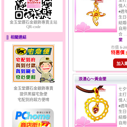
主打
夢想幸福～男黃金戒指
情人
♠週
生日
金玉堂鑽石金銀飾專賣主站
結婚
QR-code
自用
合 .
相關連結
堂
市價
$ 20
特惠價
幸福洋溢～金銀鋼套鍊
加入
浪漫心～黃金墜
金玉堂鑽石金銀飾專賣
七夕
提供黑貓宅急便
主打
宅配到府超方便唷
情人
♠週
天使約定～金銀鋼套鍊
生日
結婚
自用