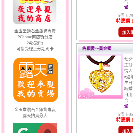
合 .
堂
市價
$ 29
特惠價
金玉堂鑽石金銀飾專賣
加入
PChome商店街分店
分享愛～金銀鋼套鍊
24家銀行
許願愛～黃金墜
可接受線上分期刷卡
七夕
主打
情人
♠週
生日
結婚
自用
合 .
堂
金玉堂鑽石金銀飾專賣
市價
$ 35
露天拍賣分店
特惠價
加入