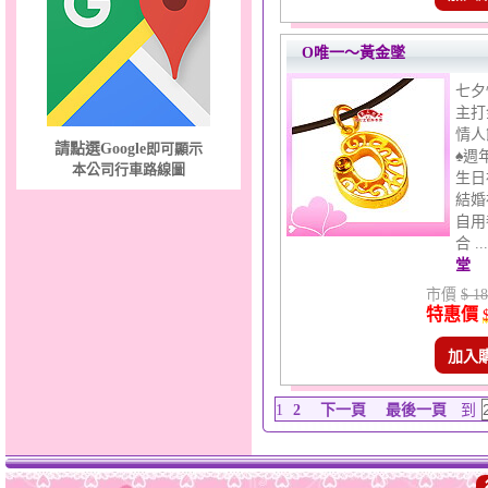
O唯一～黃金墜
七夕
主打
情人
請點選Google
即可顯示
♠週
本公司行車路線圖
生日
結婚
自用
合 .
堂
市價
$ 18
特惠價
加入
1
2
下一頁
最後一頁
到