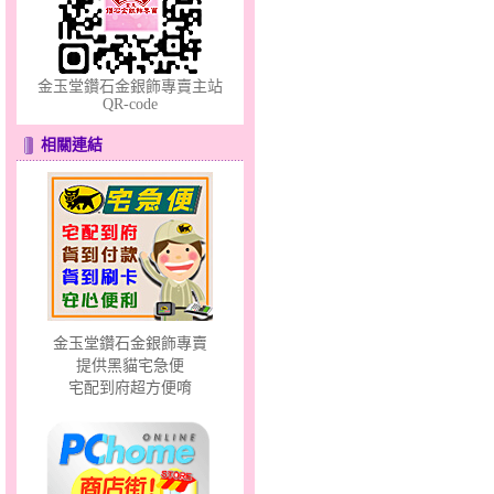
金玉堂鑽石金銀飾專賣主站
QR-code
風中花語～金銀鋼套鍊
相關連結
金玉堂鑽石金銀飾專賣
愛滿滿～金銀鋼套鍊
提供黑貓宅急便
宅配到府超方便唷