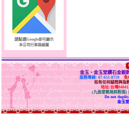
請點選Google
即可顯示
本公司行車路線圖
金玉、金玉堂鑽石金銀
服務專線: 07-651-8759
免付
如有任何疑問與指教請E-
地址:台灣840
(九曲堂郵局斜對面
Do not duplica
金玉堂