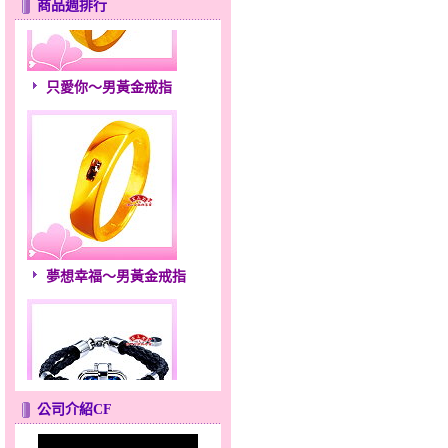
商品週排行
只愛你～男黃金戒指
夢想幸福～男黃金戒指
公司介紹CF