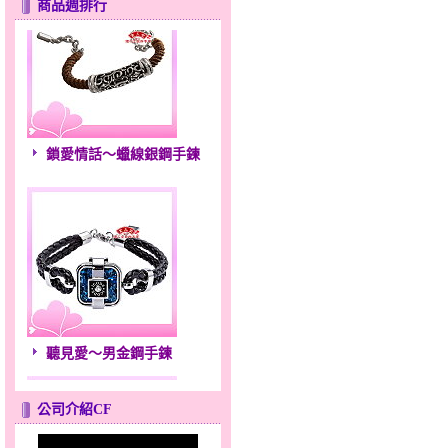
商品週排行
鎖愛情話～蠟線銀鋼手鍊
聽見愛～男金鋼手鍊
公司介紹CF