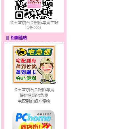
十字架～銀鋼套鍊
金玉堂鑽石金銀飾專賣主站
QR-code
相關連結
許願星光～黃金墜
金玉堂鑽石金銀飾專賣
提供黑貓宅急便
宅配到府超方便唷
幸福溫暖～金銀鋼套鍊