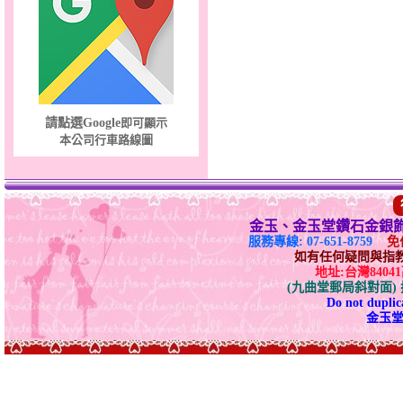
請點選Google
即可顯示
本公司行車路線圖
金玉、金玉堂鑽石金銀
服務專線: 07-651-8759
免付
如有任何疑問與指教請E-
地址:台灣840
(九曲堂郵局斜對面
Do not duplica
金玉堂