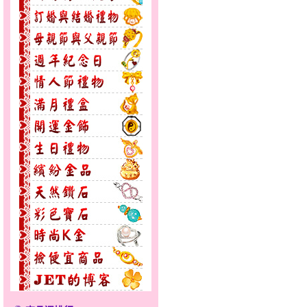
愛滿滿～金銀鋼套鍊
聽見愛～女金鋼手鍊