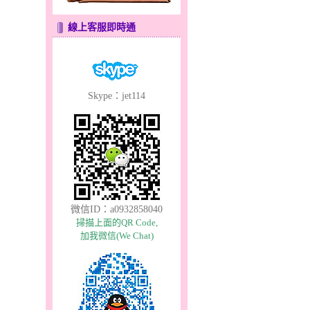
線上客服即時通
Skype：jet114
微信ID：a0932858040
掃描上面的QR Code,
加我微信(We Chat)