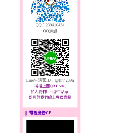
QQ：239416434
QQ通訊
Line生活家ID：@fht4239n
掃描上面QR Code,
加入我們Line@生活家,
即可與我們線上專員聯絡
電視廣告CF