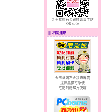
金玉堂鑽石金銀飾專賣主站
QR-code
相關連結
彩蝶倩影～金銀鋼套鍊
金玉堂鑽石金銀飾專賣
分享愛～金銀鋼套鍊
提供黑貓宅急便
宅配到府超方便唷