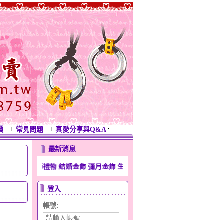
價
常見問題
真愛分享與Q&A
最新消息
人節禮物 結婚金飾 彌月金飾 生日禮物 滿月金飾 週年紀念禮物 開運金飾
登入
帳號: