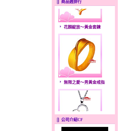
商品週排行
花顏綻放～黃金套鍊
無限之愛～男黃金戒指
公司介紹CF