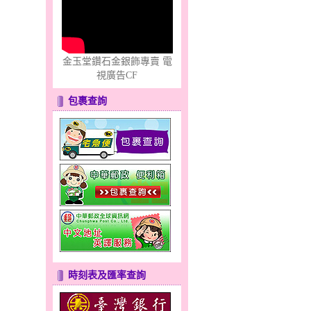
金玉堂鑽石金銀飾專賣 電
視廣告CF
包裹查詢
時刻表及匯率查詢