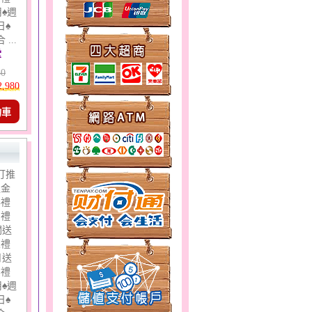
♠週
日♠
...
堂
80
2,980
物車
打推
運金
年禮
日禮
關送
人禮
月送
業禮
♠週
日♠