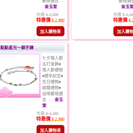
都很適合 ...
都很適合 
金玉堂
金玉
市價
$ 3,280
市價
$ 3,2
特惠價
特惠價
$ 2,980
$ 
加入購物車
加入購
點點星光～銀手鍊
七夕情人節
主打金飾♠
情人節禮物
♠週年紀念♠
生日禮物♠
結婚禮物♠
自用都很適
合 ...
金玉
堂
市價
$ 3,280
特惠價
$ 2,980
加入購物車