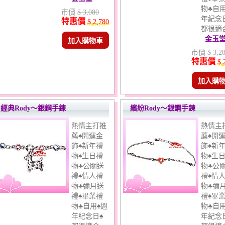
物♣自用
市價
$ 3,080
年紀念
特惠價
$ 2,780
都很適合 
金玉
加入購物車
市價
$ 3,2
特惠價
$ 
加入購
經典Rody～銀鋼手鍊
繽紛Rody～銀鋼手鍊
熱情主打推
熱情主
薦♠開運金
薦♠開
飾♠新年禮
飾♠新
物♠生日禮
物♠生
物♣公關送
物♣公
禮♠情人禮
禮♠情
物♣彌月送
物♣彌
禮♠畢業禮
禮♠畢
物♣自用♠週
物♣自用
年紀念日♠
年紀念