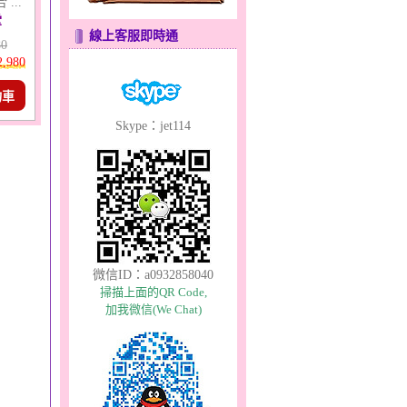
...
堂
線上客服即時通
80
2,980
物車
Skype：jet114
微信ID：a0932858040
掃描上面的QR Code,
加我微信(We Chat)