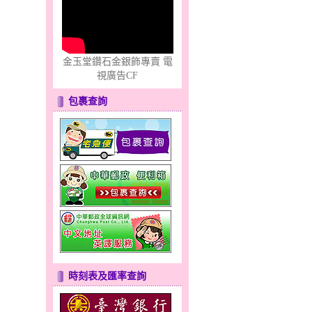
金玉堂鑽石金銀飾專賣 電
視廣告CF
包裹查詢
時刻表及匯率查詢