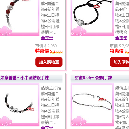
薦♠開運金
薦♠開
飾♣新年禮
飾♣新
物♠生日禮
物♠生
物♣公關送
物♣公
禮♠自用都
禮♠自
很適合 ...
很適合 .
金玉堂
金玉堂
市價
$ 2,980
市價
$ 2,9
特惠價
特惠價
$ 2,680
$ 
加入購物車
加入購
如意貔貅～小中國結銀手鍊
甜蜜Rody～銀鋼手鍊
熱情主打推
熱情主
薦♠開運金
薦♠開
飾♣新年禮
飾♠新
物♠生日禮
物♠生
物♣公關送
物♣公
禮♠自用都
禮♠情
很適合 ...
物♣彌
金玉堂
禮♠畢