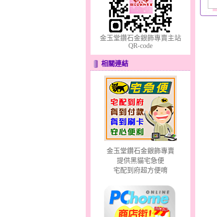
金玉堂鑽石金銀飾專賣主站
QR-code
分享愛～金銀鋼套鍊
相關連結
金玉堂鑽石金銀飾專賣
夢想幸福～男黃金戒指
提供黑貓宅急便
宅配到府超方便唷