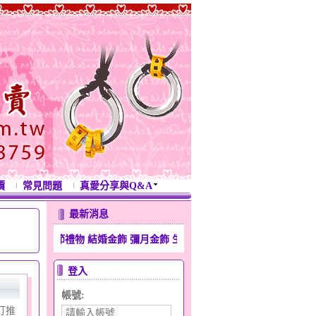
價
常見問題
真愛分享與Q&A
最新消息
人節禮物 結婚金飾 彌月金飾 生日禮物 滿月金飾 週年紀念禮物 開運金飾
登入
帳號:
打推