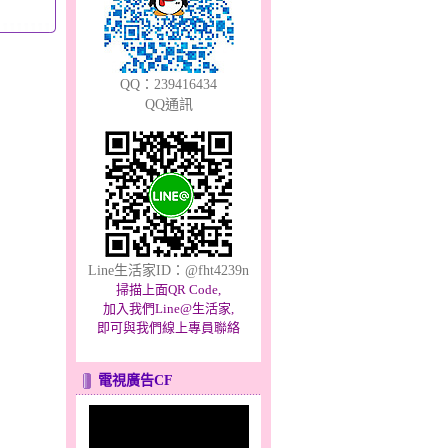
QQ：239416434
QQ通訊
Line生活家ID：@fht4239n
掃描上面QR Code,
加入我們Line@生活家,
即可與我們線上專員聯絡
電視廣告CF