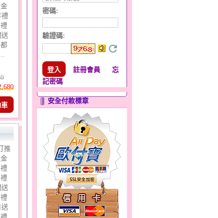
運金
密碼:
年禮
日禮
關送
驗證碼
:
用都
..
註冊會員
忘
80
記密碼
2,680
安全付款標章
物車
打推
運金
年禮
日禮
關送
人禮
月送
業禮