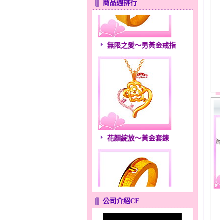
商品週排行
無限之愛～男黃金戒指
花顏綻放～黃金套鍊
公司介紹CF