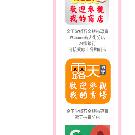
幸福祈願～金銀鋼套鍊
金玉堂鑽石金銀飾專賣
PChome商店街分店
24家銀行
可接受線上分期刷卡
夢想幸福～男黃金戒指
金玉堂鑽石金銀飾專賣
露天拍賣分店
愛情邱比特～金銀鋼套鍊