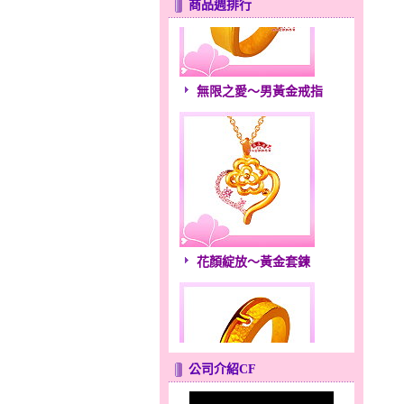
商品週排行
無限之愛～男黃金戒指
花顏綻放～黃金套鍊
公司介紹CF