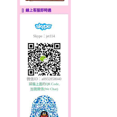
線上客服即時通
Skype：jet114
微信ID：a0932858040
掃描上面的QR Code,
加我微信(We Chat)