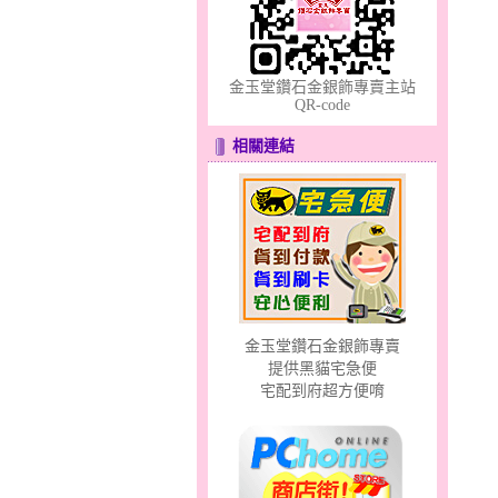
金玉堂鑽石金銀飾專賣主站
QR-code
相關連結
分享愛～金銀鋼套鍊
金玉堂鑽石金銀飾專賣
貓頭鷹～黃金耳環
提供黑貓宅急便
宅配到府超方便唷