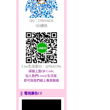
QQ：239416434
QQ通訊
Line生活家ID：@fht4239n
掃描上面QR Code,
加入我們Line@生活家,
即可與我們線上專員聯絡
電視廣告CF