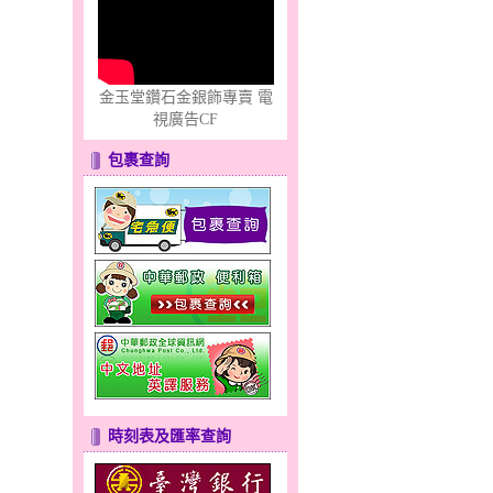
金玉堂鑽石金銀飾專賣 電
視廣告CF
包裹查詢
時刻表及匯率查詢