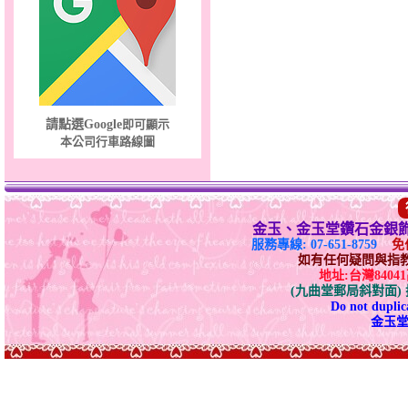
夢想幸福～男黃金戒指
請點選Google
即可顯示
本公司行車路線圖
金玉、金玉堂鑽石金銀
服務專線: 07-651-8759
免付
如有任何疑問與指教請E-
地址:台灣840
(九曲堂郵局斜對面
Do not duplica
金玉堂