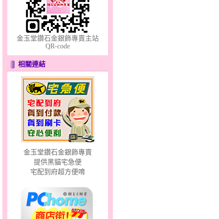
金玉堂鑽石金銀飾專賣主站
QR-code
相關連結
天真Rody～金銀鋼套鍊
金玉堂鑽石金銀飾專賣
提供黑貓宅急便
天使約定～金銀鋼套鍊
宅配到府超方便唷