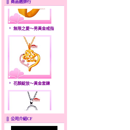
商品週排行
無限之愛～男黃金戒指
花顏綻放～黃金套鍊
公司介紹CF