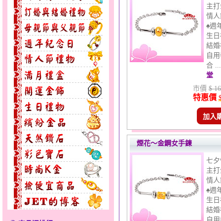
主打
情人
♠週
生日
結婚
自用
合 .
堂
市價
$ 16
特惠價
加入
煙花～金鋼女手鍊
七夕
主打
情人
♠週
生日
結婚
自用