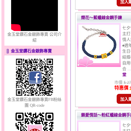
只愛你～男黃金戒指
加入
煙花～藍蠟線金鋼手鍊
七夕
主打
金玉堂鑽石金銀飾專賣 公司介
情人
紹
♠週
金玉堂鑽石金銀飾專賣
生日
心之舞～金銀鋼套鍊
結婚
自用
合 .
堂
市價
$ 27
特惠價
加入
金玉堂鑽石金銀飾專賣FB粉絲
團 QR-code
幸福洋溢～金銀鋼套鍊
鎖愛情話～粉紅蠟線金鋼手
七夕