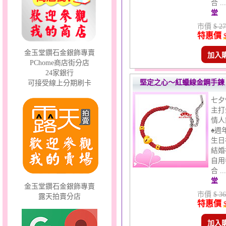
合 .
堂
幸福祈願～金銀鋼套鍊
市價
$ 27
特惠價
金玉堂鑽石金銀飾專賣
加入
PChome商店街分店
24家銀行
堅定之心～紅蠟線金鋼手鍊
可接受線上分期刷卡
七夕
主打
情人
彩蝶倩影～金銀鋼套鍊
♠週
生日
結婚
自用
合 .
堂
金玉堂鑽石金銀飾專賣
市價
$ 36
露天拍賣分店
特惠價
甜心女孩～金銀鋼女套鍊
加入