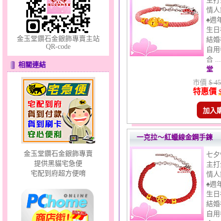
主打
情人
♠週
生日
金玉堂鑽石金銀飾專賣主站
結婚
QR-code
自用
夢想幸福～男黃金戒指
合 .
相關連結
堂
市價
$ 45
特惠價
加入
一克拉～紅蠟線金鋼手鍊
分享愛～金銀鋼套鍊
金玉堂鑽石金銀飾專賣
七夕
提供黑貓宅急便
主打
宅配到府超方便唷
情人
♠週
生日
結婚
自用