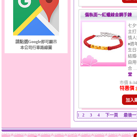
偏執面～紅蠟線金鋼手鍊
七夕
主打
情人
請點選Google
即可顯示
♠週
本公司行車路線圖
生日
結婚
自用
合 .
堂
市價
$ 34
特惠價
加入
1
2
3
4
下一頁
最後一