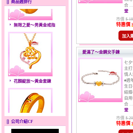
商品週排行
合 .
堂
市價
$ 18
無限之愛～男黃金戒指
特惠價
加入
愛滿了～金鋼女手鍊
七夕
主打
情人
花顏綻放～黃金套鍊
♠週
生日
結婚
自用
合 .
堂
市價
$ 20
公司介紹CF
特惠價