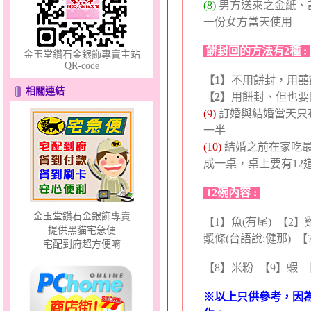
(8)
男方送來之金紙、
一份女方當天使用
餅封回的方法有2種 :
金玉堂鑽石金銀飾專賣主站
QR-code
【1】
不用餅封，用囍
相關連結
【2】
用餅封、但也要
(9)
訂婚與結婚當天只
微光～黃金耳環
一半
(10)
結婚之前在家吃
成一桌，桌上要有12道
12碗內容 :
金玉堂鑽石金銀飾專賣
【1】魚(有尾) 【2
提供黑貓宅急便
漿條(台語說:健那) 
宅配到府超方便唷
蕙質蘭心～大中國繩黃金
【8】米粉 【9】蝦 
墜
※以上只供參考，因