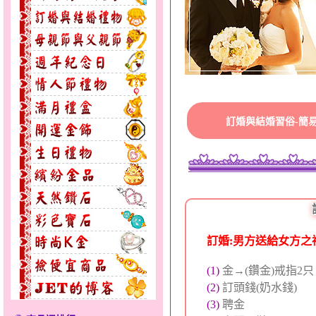
訂婚與結婚習俗-簡
訂婚:男方送給女方之
(1)
金→(鑽金)戒指2
(2)
訂頭錢(奶水錢)
(3)
聘金