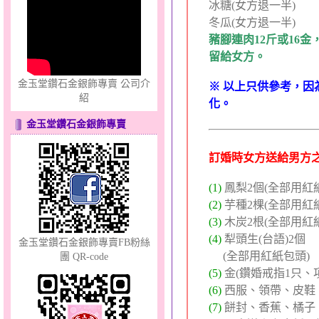
冰糖(女方退一半
冬瓜(女方退一半)
豬腳連肉12斤或16
親情流露～金銀鋼套鍊
留給女方。
金玉堂鑽石金銀飾專賣 公司介
※ 以上只供參考，
紹
化。
金玉堂鑽石金銀飾專賣
訂婚時女方送給男方
花顏綻放～黃金套鍊
(1)
鳳梨2個(全部用紅
(2)
芋種2棵(全部用紅
(3)
木炭2根(全部用紅
(4)
犁頭生(台語)2個
金玉堂鑽石金銀飾專賣FB粉絲
(全部用紅紙包頭)
團 QR-code
(5)
金(鑽婚戒指1只、
(6)
西服、領帶、皮鞋、
(7)
餅封、香蕉、橘子
無限之愛～男黃金戒指