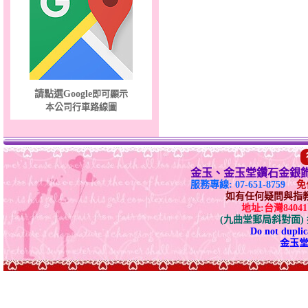
愛滿了～金鋼女手鍊
請點選Google
即可顯示
本公司行車路線圖
金玉、金玉堂鑽石金銀
服務專線: 07-651-8759
免付
如有任何疑問與指教請E-
地址:台灣840
(九曲堂郵局斜對面
Do not duplica
金玉堂