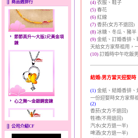
商品週排行
(4)
衣服、鞋子
(5)
春花
(6)
紅線
(7)
香菸(女方不退回)
(8)
冰糖、冬瓜、豬半
節節高升～大版2尺黃金項
(9)
金紙、訂婚香排、
鍊
天給女方家祭祖用，
(10)
訂婚時中午吃飯
結婚:男方當天迎娶時
(1)
金紙、結婚香排、
心之舞～金銀鋼套鍊
一份迎娶時女方家祭
(2)
香菸(女方不退回
牲禮(不用退回)
汽水(女方退一半
公司介紹CF
啤酒(女方退一半