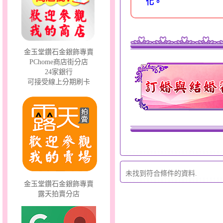
化。
金玉堂鑽石金銀飾專賣
PChome商店街分店
溫柔蘭心～大黃金墜
24家銀行
可接受線上分期刷卡
鐘生有錢～五色線金鋼手
鍊
未找到符合條件的資料.
金玉堂鑽石金銀飾專賣
露天拍賣分店