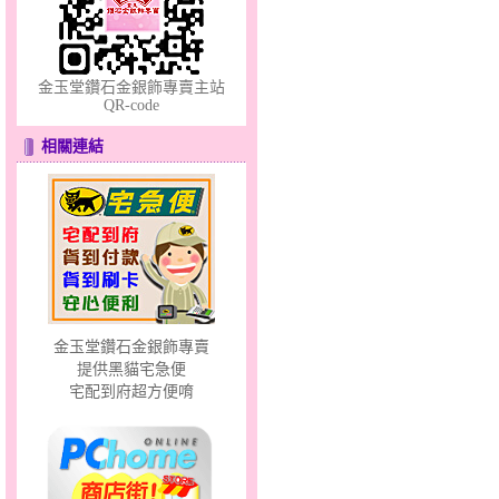
金玉堂鑽石金銀飾專賣主站
QR-code
相關連結
聽見愛～女金鋼手鍊
金玉堂鑽石金銀飾專賣
幸福依戀～金銀鋼套鍊
提供黑貓宅急便
宅配到府超方便唷