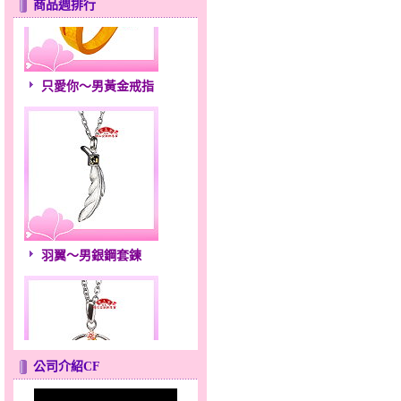
商品週排行
只愛你～男黃金戒指
羽翼～男銀鋼套鍊
公司介紹CF