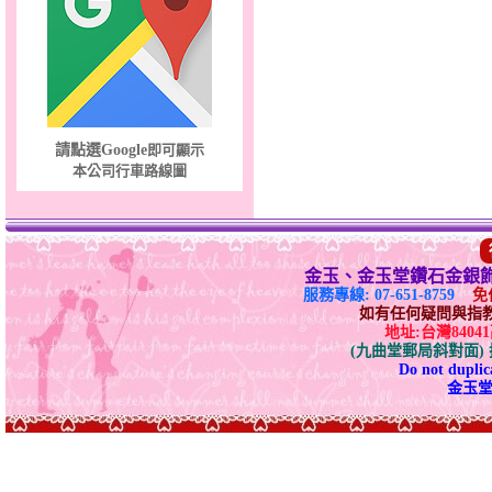
請點選Google
即可顯示
本公司行車路線圖
金玉、金玉堂鑽石金銀
服務專線: 07-651-8759
免付
如有任何疑問與指教請E-
地址:台灣840
(九曲堂郵局斜對面
Do not duplica
金玉堂