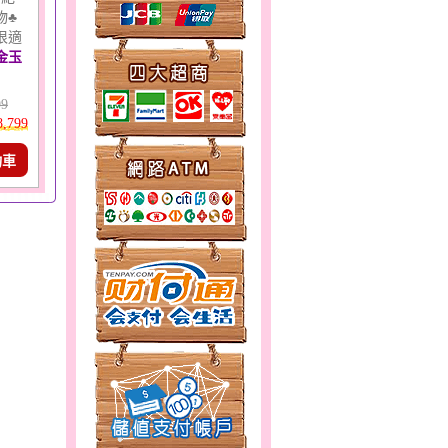
物♣
很適
金玉
99
8,799
物車