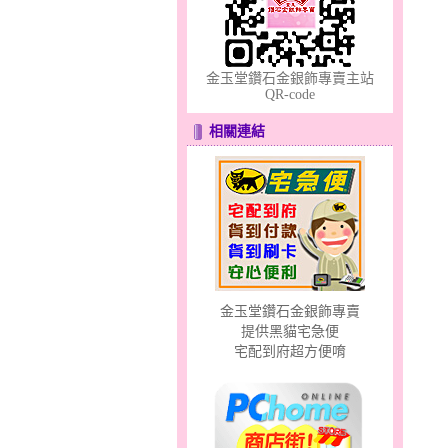
金玉堂鑽石金銀飾專賣主站
QR-code
幸福洋溢～金銀鋼套鍊
相關連結
金玉堂鑽石金銀飾專賣
甜心女孩～金銀鋼女套鍊
提供黑貓宅急便
宅配到府超方便唷