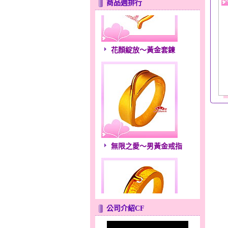
商品週排行
花顏綻放～黃金套鍊
無限之愛～男黃金戒指
公司介紹CF