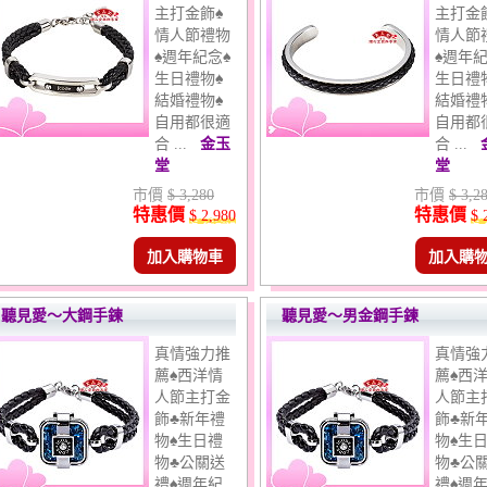
主打金飾♠
主打金
情人節禮物
情人節
♠週年紀念♠
♠週年紀
生日禮物♠
生日禮
結婚禮物♠
結婚禮
自用都很適
自用都
合 ...
金玉
合 ...
堂
堂
市價
$ 3,280
市價
$ 3,2
特惠價
特惠價
$ 2,980
$ 
加入購物車
加入購
聽見愛～大鋼手鍊
聽見愛～男金鋼手鍊
真情強力推
真情強
薦♠西洋情
薦♠西
人節主打金
人節主
飾♣新年禮
飾♣新
物♠生日禮
物♠生
物♣公關送
物♣公
禮♠週年紀
禮♠週