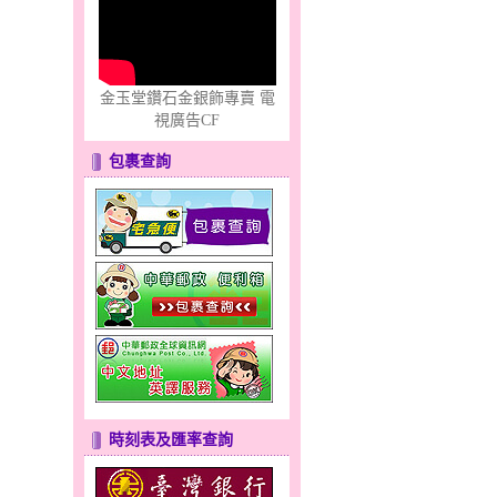
金玉堂鑽石金銀飾專賣 電
視廣告CF
包裹查詢
時刻表及匯率查詢