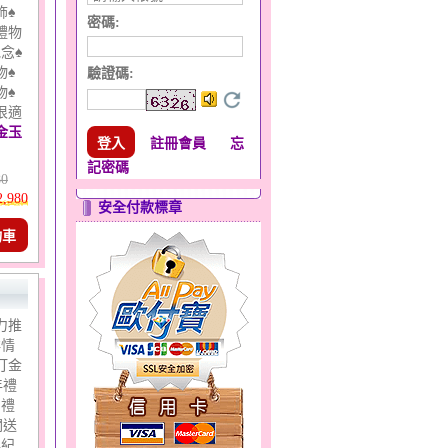
飾♠
密碼:
禮物
念♠
物♠
驗證碼
:
物♠
很適
金玉
註冊會員
忘
記密碼
80
2,980
安全付款標章
物車
力推
洋情
打金
年禮
日禮
關送
年紀