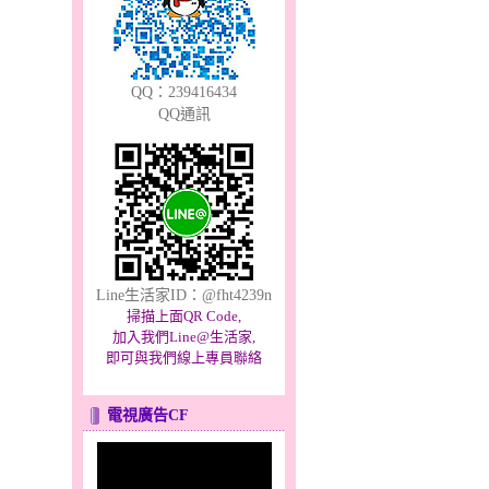
QQ：239416434
QQ通訊
Line生活家ID：@fht4239n
掃描上面QR Code,
加入我們Line@生活家,
即可與我們線上專員聯絡
電視廣告CF