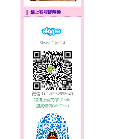
線上客服即時通
Skype：jet114
微信ID：a0932858040
掃描上面的QR Code,
加我微信(We Chat)