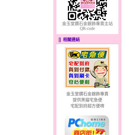
金玉堂鑽石金銀飾專賣主站
QR-code
相關連結
幸福洋溢～金銀鋼套鍊
金玉堂鑽石金銀飾專賣
甜心女孩～金銀鋼女套鍊
提供黑貓宅急便
宅配到府超方便唷