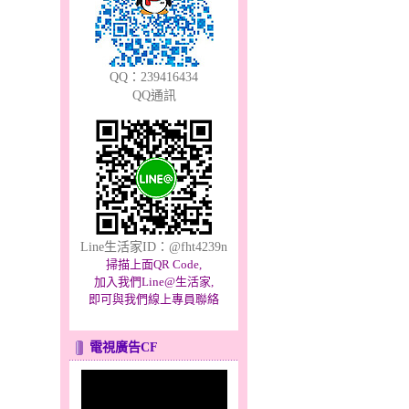
QQ：239416434
QQ通訊
Line生活家ID：@fht4239n
掃描上面QR Code,
加入我們Line@生活家,
即可與我們線上專員聯絡
電視廣告CF