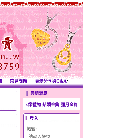
價
常見問題
真愛分享與Q&A
最新消息
情人節禮物 結婚金飾 彌月金飾 生日禮物 滿月金飾 週年紀念禮物 開運金
登入
帳號: