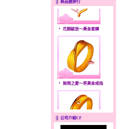
商品週排行
花顏綻放～黃金套鍊
無限之愛～男黃金戒指
公司介紹CF