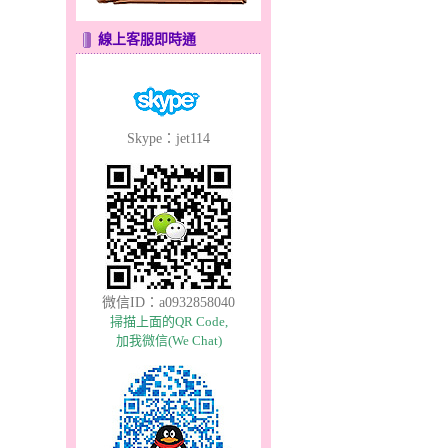
線上客服即時通
Skype：jet114
微信ID：a0932858040
掃描上面的QR Code,
加我微信(We Chat)