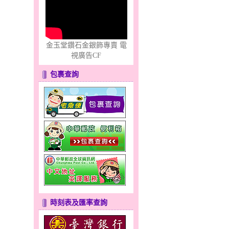
金玉堂鑽石金銀飾專賣 電
視廣告CF
包裹查詢
時刻表及匯率查詢