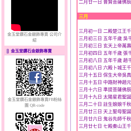
二月廿一日 普賢菩薩佛
三月
三月初一日 二殿楚江王
金玉堂鑽石金銀飾專賣 公司介
三月初三日 五年千歲 吳
紹
三月初三日 玄天上帝萬
金玉堂鑽石金銀飾專賣
三月初四日 五年千歲 張
錦繡龍鳳～黃金耳環
三月初八日 五年千歲 趙
三月初八日 六殿卜城王
三月十五日 保生大帝吳
三月十五日 中路財神趙
三月十六日 準提菩薩佛
三月十九日 太陽星君聖
金玉堂鑽石金銀飾專賣FB粉絲
三月二十日 註生娘娘千
團 QR-code
愛在心坎～金銀鋼套鍊
三月廿三日 天上聖母聖
三月廿六日 鬼谷先師千
三月廿七日 七殿秦山王