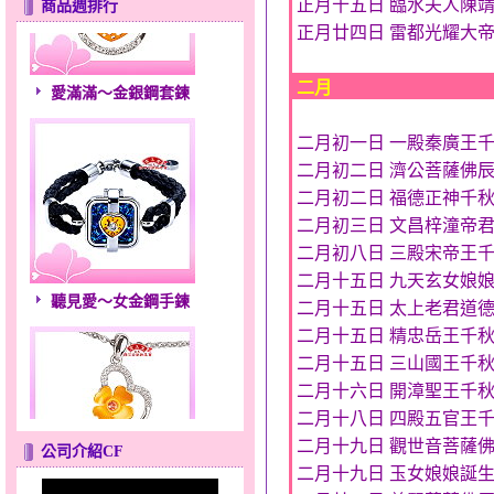
正月十五日 臨水夫人陳
商品週排行
正月廿四日 雷都光耀大
愛滿滿～金銀鋼套鍊
二月
二月初一日 一殿秦廣王
二月初二日 濟公菩薩佛
二月初二日 福德正神千
二月初三日 文昌梓潼帝
二月初八日 三殿宋帝王
二月十五日 九天玄女娘
聽見愛～女金鋼手鍊
二月十五日 太上老君道
二月十五日 精忠岳王千
二月十五日 三山國王千
二月十六日 開漳聖王千
二月十八日 四殿五官王
二月十九日 觀世音菩薩
公司介紹CF
二月十九日 玉女娘娘誕
幸福溫暖～金銀鋼套鍊