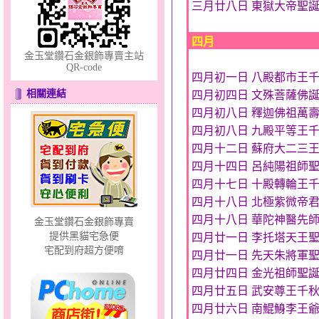
三月廿八日 東獄大帝聖
四月
金玉堂鑽石金銀飾專賣主站
QR-code
四月初一日 八殿都市王
點亮愛情～黃金套鍊
相關連結
四月初四日 文殊菩薩佛
四月初八日 釋迦佛祖萬
四月初八日 九殿平等王
四月十二日 蘇府大二三
四月十四日 呂純陽祖師
四月十七日 十殿轉輪王
四月十八日 北極紫微帝
浪漫花嫁～黃金耳環
四月十八日 華陀神醫先
金玉堂鑽石金銀飾專賣
提供黑貓宅急便
四月廿一日 李托塔天王
宅配到府超方便唷
四月廿一日 先天朱將軍
四月廿四日 金光祖師聖
四月廿五日 武安尊王千
四月廿六日 南鯤鯓李王