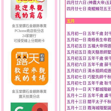
四月廿六日 (神農大帝)
四月廿七日 南鯤鯓范五
夢想幸福～男黃金戒指
五月
金玉堂鑽石金銀飾專賣
PChome商店街分店
五月初一日 五年千歲 封
24家銀行
五月初一日 南極長生帝
可接受線上分期刷卡
五月初五日 五福大帝得
五月初五日 南天駱恩師
五月初五日 五年千歲 侯
真愛心鎖～金銀鋼套鍊
五月初六日 五年千歲 薛
五月初六日 清水祖師成
五月初七日 巧聖先師千
五月初七日 五年千歲 耿
五月十一日 天下都城隍
金玉堂鑽石金銀飾專賣
五月十二日 五年千歲 盧
露天拍賣分店
五月十三日 關平太子千
許願星光～黃金墜
五月十三日 霞海城隍聖