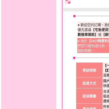
● 歡迎您的訂購，
優先建議
【宅急便貨
劃撥單匯款】
或
【銀
● 由於
【24小時便
然您已經完成付款，
貨的時間。
【
寄送時間
【
貨
國
送貨方式
快
台
送貨範圍
區
連
所