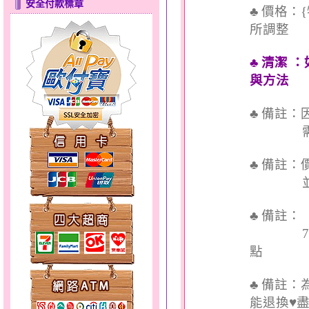
安全付款標章
♣ 價格：
所調整
♣ 清潔
與方法
♣ 備註
彩蝶倩影～金銀鋼套鍊
需依實
♣ 備註
並交付
♣ 備註
7個工
點
天使約定～金銀鋼套鍊
♣ 備註
能退換♥