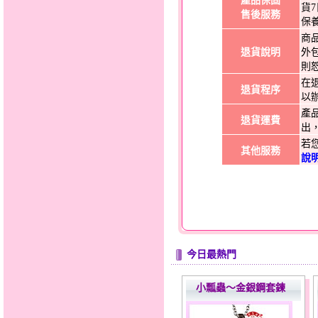
產品保固
貨
售後服務
保
商
退貨說明
外
則
在
退貨程序
以
產
退貨運費
出
若
其他服務
說
今日最熱門
小瓢蟲～金銀鋼套鍊