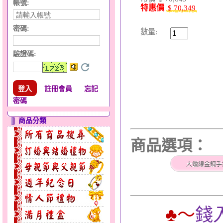
帳號:
特惠價
$ 70,349
密碼:
數量:
驗證碼
:
註冊會員
忘記
密碼
商品分類
商品選項：
大蠟線金鋼手
♣
～
錢