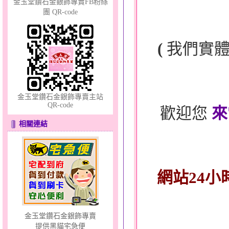
金玉堂鑽石金銀飾專賣FB粉絲
團 QR-code
幸福洋溢～金銀鋼套鍊
(
我們實
金玉堂鑽石金銀飾專賣主站
QR-code
歡迎您
來
相關連結
甜心女孩～金銀鋼女套鍊
網站24小
金玉堂鑽石金銀飾專賣
提供黑貓宅急便