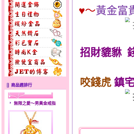
♥
～
黃金富貴
招財貔貅 錢
咬錢虎
鎮宅
商品週排行
無限之愛～男黃金戒指