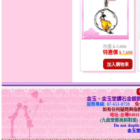
市價
$ 7,999
特惠價
$ 7,699
加入購物車
金玉、金玉堂鑽石金銀
服務專線: 07-651-8759
免付
如有任何疑問與指教請E-
地址:台灣840
(九曲堂郵局斜對面
Do not duplica
金玉堂