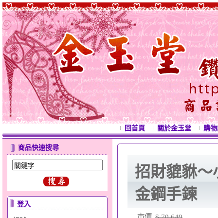
回首頁
關於金玉堂
購物
商品快速搜尋
招財貔貅～
金鋼手鍊
登入
市價
$ 70,649