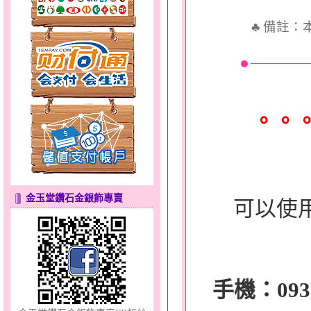
♣
備註：
天真Rody～金銀鋼套鍊
。。
金玉堂鑽石金銀飾專賣
可以使
分享愛～金銀鋼套鍊
手機：0932-