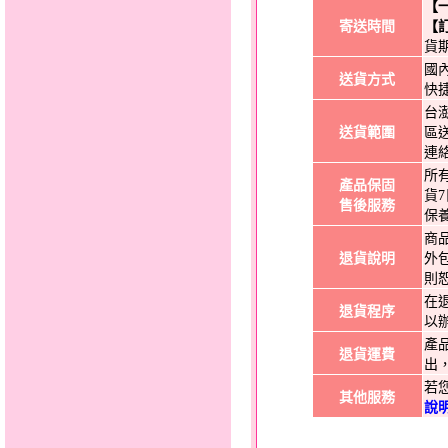
【
寄送時間
【
貨
國
送貨方式
快
台
送貨範圍
區
連
所
產品保固
貨
售後服務
保
商
退貨說明
外
則
在
退貨程序
以
產
退貨運費
出
若
其他服務
說