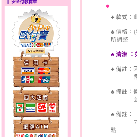
安全付款標章
美人魚～金銀鋼套鍊
♣ 款式
♣ 價格：
所調整
♣ 清潔
：
夢想幸福～男黃金戒指
♣ 備註
需依實
♣ 備註
並交付
♣ 備註
天真Rody～金銀鋼套鍊
7個工
點