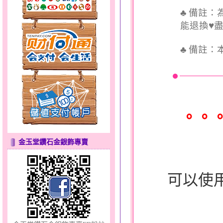
♣ 備註
能退換♥
♣
備註：
羽翼～男銀鋼套鍊
。。
金玉堂鑽石金銀飾專賣
心之舞～金銀鋼套鍊
可以使