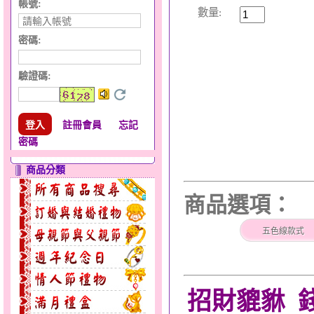
帳號:
數量:
密碼:
驗證碼
:
註冊會員
忘記
密碼
商品分類
商品選項：
五色線款式
招財貔貅