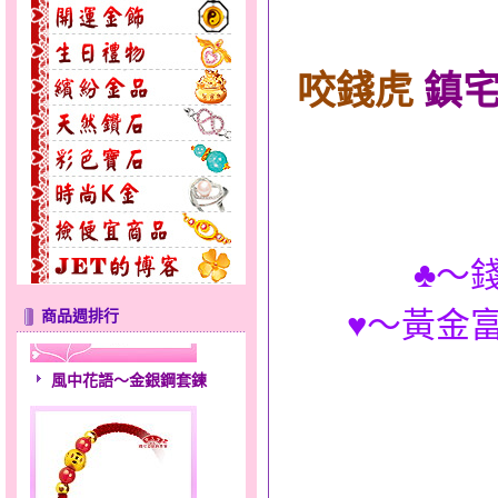
咬錢虎
鎮宅
♣～
♥～黃金富
商品週排行
風中花語～金銀鋼套鍊